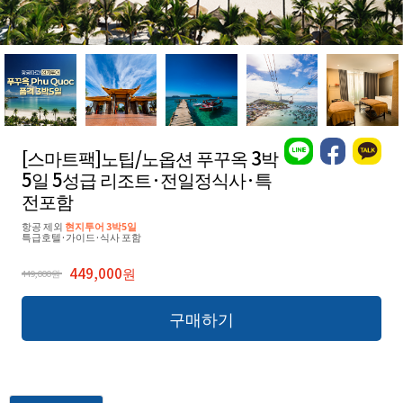
[스마트팩]노팁/노옵션 푸꾸옥 3박
5일 5성급 리조트·전일정식사·특
전포함
항공 제외
현지투어 3박5일
특급호텔·가이드·식사 포함
449,000원
449,000원
구매하기