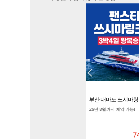
부산 대마도 쓰시마링크호 3박4일 왕복승선권
26년 8월까지 예약 가능!
8월 특가!!
26년 9월까지 예약가능!
74,000원
74,000
원
3