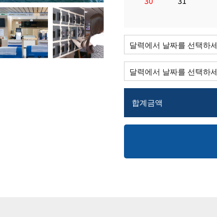
30
31
합계금액