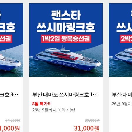
부산 대마도 쓰시마링크호 1박2일 왕복승선권
부산 대마도 쓰시마링크호 2박3일 왕복승선권
26년 9월까지 예약가능!
26년 8월
39,000원
74,000원
1,000
원
74,000
원