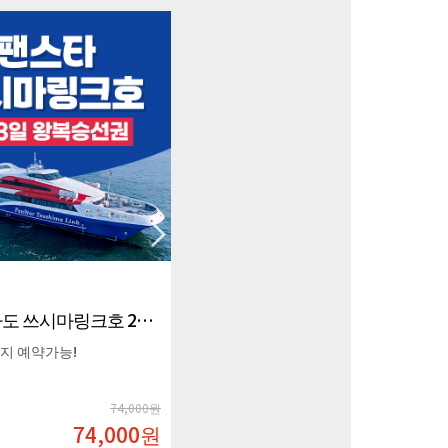
부산 대마도 쓰시마링크호 3박4일 왕복승선권
부산 대마도 쓰시마링크호 1박2일 왕복승선권
까지 예약 가능!
8월 특가!!
26년 9월까지 예약가능!
74,000원
39,000원
74,000
원
31,000
원