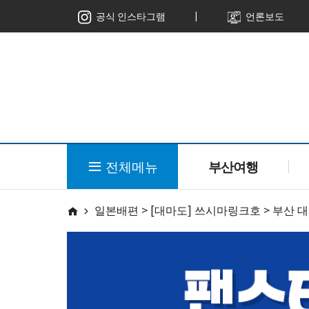
ㅣ
공식 인스타그램
언론보도
전체메뉴
부산여행
일본배편 > [대마도] 쓰시마링크호 > 부산