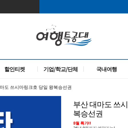
할인티켓
기업/학교/단체
국내여행
 대마도 쓰시마링크호 당일 왕복승선권
부산 대마도 쓰시
복승선권
8월 특가!!
26년 9월까지 예약가능!