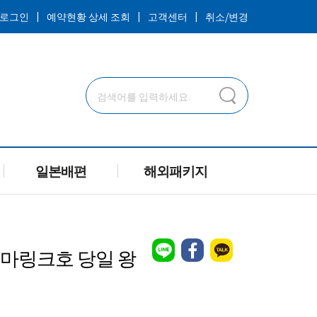
ㅣ
ㅣ
ㅣ
로그인
예약현황 상세 조회
고객센터
취소/변경
일본배편
해외패키지
마링크호 당일 왕