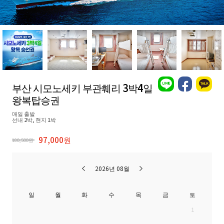
부산 시모노세키 부관훼리 3박4일
왕복탑승권
매일 출발
선내 2박, 현지 1박
97,000원
180,500원
2026년 08월
일
월
화
수
목
금
토
1