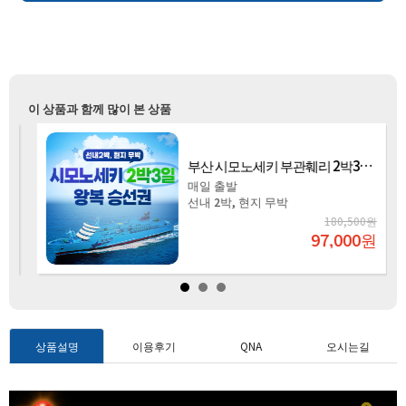
이 상품과 함께 많이 본 상품
부산 시모노세키 부관훼리 2박3일 왕복탑승권
매일 출발
선내 2박, 현지 무박
원
180,500원
원
97,000
원
상품설명
이용후기
QNA
오시는길