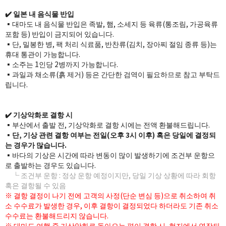
✔️ 일본 내 음식물 반입​
▪️대마도 내 음식물 반입은 족발, 햄, 소세지 등 육류(통조림, 가공육류
포함 등) 반입이 금지되어 있습니다.
▪️단, 밀봉한 병, 팩 처리 식료품, 반찬류(김치, 장아찌 절임 종류 등)는
휴대 통관이 가능합니다.
▪️소주는 1인당 2병까지 가능합니다.
▪️과일과 채소류(흙 제거) 등은 간단한 검역이 필요하므로 참고 부탁드
립니다.
✔️ 기상악화로 결항 시​
▪️부산에서 출발 전, 기상악화로 결항 시에는 전액 환불해드립니다.
▪️
단, 기상 관련 결항 여부는 전일(오후 3시 이후) 혹은 당일에 결정되
는 경우가 많습니다.
▪️바다의 기상은 시간에 따라 변동이 많이 발생하기에 조건부 운항으
로 출발하는 경우도 있습니다.
└ 조건부 운항 : 정상 운항 예정이지만, 당일 기상 상황에 따라 회항
혹은 결항될 수 있음
※ 결항 결정이 나기 전에 고객의 사정(단순 변심 등)으로 취소하여 취
소 수수료가 발생한 경우, 이후 결항이 결정되었다 하더라도 기존 취소
수수료는 환불해드리지 않습니다.
※ 대마도 여행 중 기상악화로 돌아오는 편이 결항 시, 현지에서 연장되