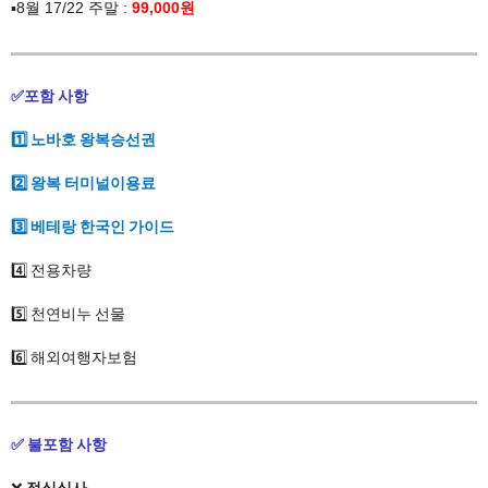
▪️8월 17/22 주말 :
99
,000원
✅포함 사항
1️⃣ 노바호 왕복승선권
2️⃣ 왕복 터미널이용료
3️⃣ 베테랑 한국인 가이드
4️⃣​ 전용차량
5️⃣​ 천연비누 선물​
6️⃣ 해외여행자보험
✅ 불포함 사항
​❌ ​
점심식사