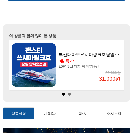
이 상품과 함께 많이 본 상품
부산 대마도 쓰시마링크호 당일 왕복승선권
8월 특가!!
26년 9월까지 예약가능!
원
39,000원
원
31,000
원
상품설명
이용후기
QNA
오시는길