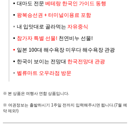
▪️대마도 전문
베테랑 한국인 가이드 동행
▪️
왕복승선권 + 터미널이용료 포함
​▪️
내 입맛대로 골라먹는
자유중식
▪️
참가자 특별 선물!
천연비누 선물!
▪️
일본 100대 해수욕장 미우다 해수욕장 관광
▪️한
국이 보이는 전망대
한국전망대 관광
▪️
벨류마트 오우라점 방문
※ 본 상품은 여행사 연합 상품입니다.
※ 여권정보는 출발하시기 1주일 전까지 입력해주시면 됩니다.(7월 예
약 제외!)