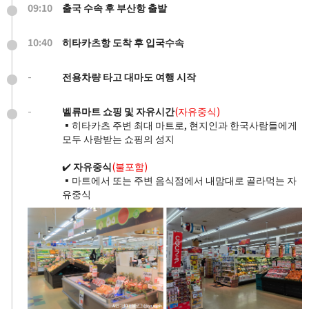
09:10
출국 수속 후 부산항 출발
10:40
히타카츠항 도착 후 입국수속
-
전용차량 타고 대마도 여행 시작
-
벨류마트 쇼핑 및 자유시간
(자유중식)
▪️히타카츠 주변 최대 마트로, 현지인과 한국사람들에게
모두 사랑받는 쇼핑의 성지
✔️
자유중식
(불포함)
▪️마트에서 또는 주변 음식점에서 내맘대로 골라먹는 자
유중식