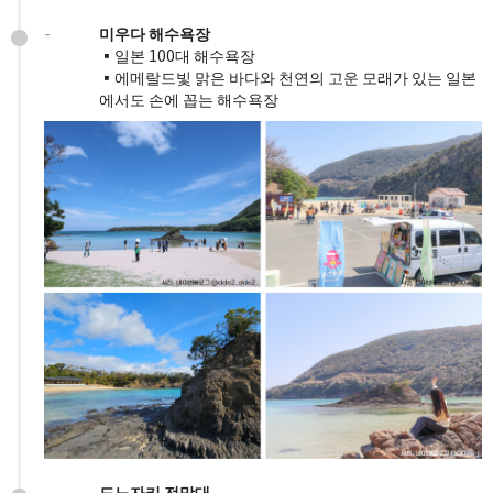
-
미우다 해수욕장
▪️일본 100대 해수욕장
▪️에메랄드빛 맑은 바다와 천연의 고운 모래가 있는 일본
에서도 손에 꼽는 해수욕장
-
도노자키 전망대