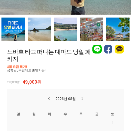
노바호 타고 떠나는 대마도 당일 패
키지
8월 요금 특가!
공휴일, 주말에도 출발가능!
49,000원
129,000원
2026년 08월
일
월
화
수
목
금
토
1