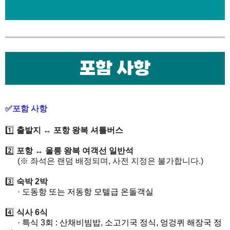
✅포함 사항
1️⃣
출발지 ↔ 포항 왕복 셔틀버스
2️⃣
포항
↔ 울릉 왕복 여객선 일반석
(※ 좌석은 랜덤 배정되며, 사전 지정은 불가합니다.)
3️⃣
숙박 2박
· 도동항 또는 저동항 모텔급 온돌객실
​
4️⃣
식사 6식
· 특식 3회 : 산채비빔밥, 소고기국 정식, 엉겅퀴 해장국 정