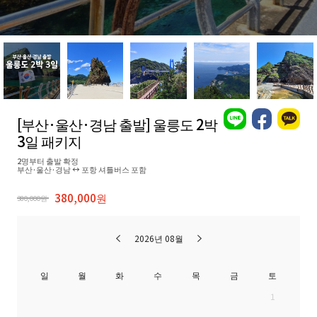
[부산·울산·경남 출발] 울릉도 2박
3일 패키지
2명부터 출발 확정
부산·울산·경남 ↔ 포항 셔틀버스 포함
380,000원
380,000원
2026년 08월
일
월
화
수
목
금
토
1