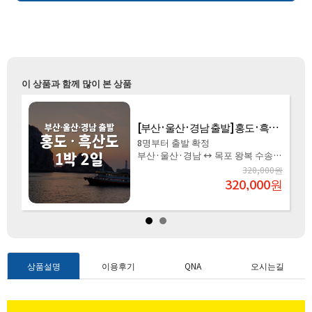
이 상품과 함께 많이 본 상품
[씨플라워호] 대마도 1박2일 패키지(BBQ+유유롯지펜션 또는 이즈하라 숙박)
BBQ+유유롯지펜션 또는 이즈하라
숙박
원
344,000원
원
199,000
원
상품설명
이용후기
QNA
오시는길