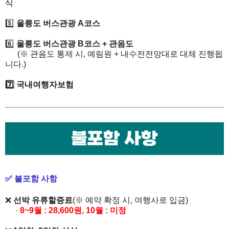
식
5️⃣
울릉도 버스관광 A코스
6️⃣
울릉도 버스관광 B코스 + 관음도
(※ 관음도 통제 시, 예림원 + 내수전전망대로 대체 진행됩
니다.)
7️⃣
국내여행자보험
✅ 불포함 사항
❌
선박 유류할증료
​(
※
예약 확정 시, 여행사로 입금)
·
8
~9
월 :
28,600원, 10월 : 미정