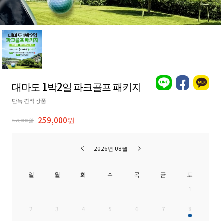
대마도 1박2일 파크골프 패키지
단독 견적 상품
259,000원
259,000원
2026년 08월
일
월
화
수
목
금
토
1
2
3
4
5
6
7
8