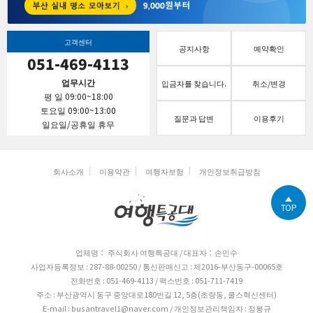
고객센터
공지사항
예약확인
051-469-4113
업무시간
입금자를 찾습니다.
취소/변경
평 일 09:00~18:00
토요일 09:00~13:00
질문과 답변
이용후기
일요일/공휴일 휴무
회사소개
이용약관
여행자보험
개인정보취급방침
TOP
업체명： 주식회사 여행특공대 / 대표자：손민수
사업자등록정보 : 287-88-00250 / 통신판매신고 : 제2016-부산동구-00065호
전화번호 : 051-469-4113 / 팩스번호 : 051-711-7419
주소 : 부산광역시 동구 중앙대로180번길 12, 5층(초량동, 쿨스혁신센터)
E-mail : busantravel1@naver.com / 개인정보관리책임자 : 정봉규