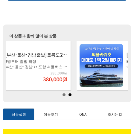
이 상품과 함께 많이 본 상품
[씨플라워호] 대마도 1박2일 패키지(BBQ+유유롯지펜션 또는 이즈하라 숙박)
BBQ+유유롯지펜션 또는 이즈하라
포
숙박
원
344,000원
원
199,000
원
상품설명
이용후기
QNA
오시는길