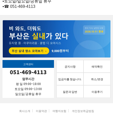
​​▪️토요일/​​​일요일/공휴일 휴무​​​​
​​▪️
☎ 051-469-4113​​
고객센터
공지사항
예약확인
051-469-4113
업무시간
입금자를 찾습니다.
취소/변경
평 일 09:00~18:00
토요일 09:00~13:00
질문과 답변
이용후기
일요일/공휴일 휴무
회사소개
이용약관
여행자보험
개인정보취급방침