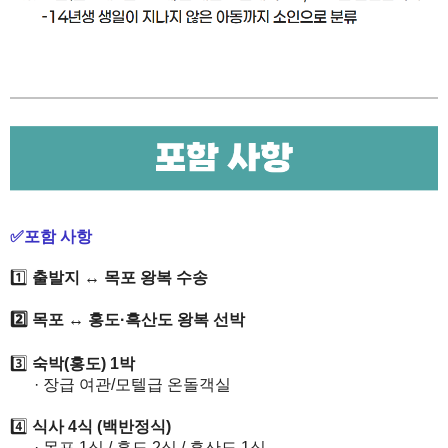
✅포함 사항
1️⃣
출발지 ↔ 목포 왕복 수송
2️⃣ 목포
↔
​ 홍도
·
​흑산도 왕복 선박
3️⃣
숙박(홍도) 1박
·
​ 장급 여관/모텔급 온돌객실
4️⃣
​
식사 4식 (백반정식)
·
​ 목포 1식 / 홍도 2식 / 흑산도 1식