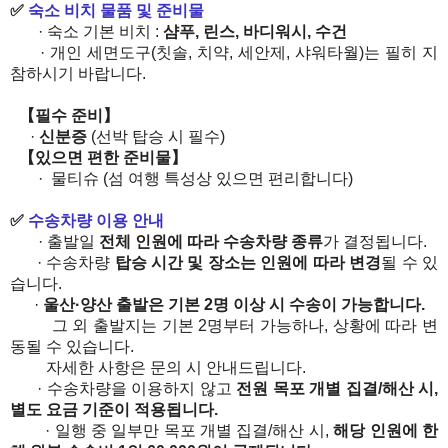
✅
​
숙소 비치 물품 및 준비물
· 숙소 기본 비치 :
샴푸, 린스, 바디워시, 수건
· 개인 세면도구(칫솔, 치약, 세안제, 샤워타월)는 필히 지
참하시기 바랍니다.
【필수 준비】
·
신분증
(선박 탑승 시 필수)
【있으면 편한 준비물】
·
물티슈 (섬 여행 특성상 있으면 편리합니다)
✅
​
수송차량 이용 안내
· 출발일
전체 인원에 따라 수송차량 종류
가 결정됩니다.
· 수송차량
탑승 시간 및 장소는 인원에 따라 변경
될 수 있
습니다.
·
​
울산·양산 출발은 기본 2명 이상 시 수송이 가능합니다
.
그 외 출발지는 기본 2명부터 가능하나, 상황에 따라 변
동될 수 있습니다.
자세한 사항은 문의 시 안내드립니다.
· 수송차량을 이용하지 않고
전원 목포 개별 집결/해산 시,
별도 요금 기준이 적용됩니다.
· 일행 중 일부만 목포 개별 집결/해산 시,
해당 인원에 한