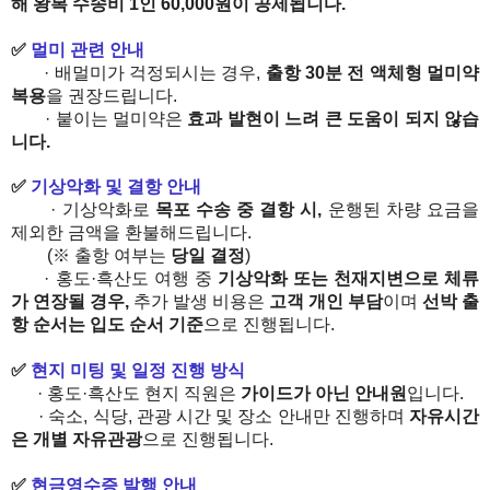
해 왕복 수송비 1인 60,000원이 공제됩니다.
✅
​
멀미 관련 안내
· 배멀미가 걱정되시는 경우,
출항 30분 전 액체형 멀미약
복용
을 권장드립니다.
· 붙이는 멀미약은
효과 발현이 느려 큰 도움이 되지 않습
니다.
✅
​
기상악화 및 결항 안내
· 기상악화로
목포 수송 중 결항 시,
운행된 차량 요금을
제외한 금액을 환불해드립니다.
(※ 출항 여부는
당일 결정
)
· 홍도
·
​흑산도 여행 중
기상악화 또는 천재지변으로 체류
가 연장될 경우,
추가 발생 비용은
고객 개인 부담
이며
선박 출
항 순서는 입도 순서 기준
으로 진행됩니다.
✅
​
현지 미팅 및 일정 진행 방식
· 홍도
·
​흑산도 현지 직원은
가이드가 아닌 안내원
입니다.
· 숙소, 식당, 관광 시간 및 장소 안내만 진행하며
자유시간
은 개별 자유관광
으로 진행됩니다.
✅
​
현금영수증 발행 안내