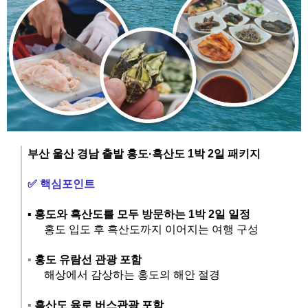
​부산 울산 경남 출발 홍도
·
흑산도 1박 2일 패키지
✅
핵심포인트
▪️
홍도와 흑산도를 모두 방문하는 1박 2일 일정
홍도 입도 후 흑산도까지 이어지는 여행 구성
▪️
홍도 유람선 관광 포함
해상에서 감상하는 홍도의 해안 절경
▪️
흑산도 육로 버스관광 포함