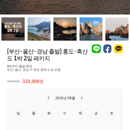
[부산·울산·경남 출발] 홍도·흑산
도 1박 2일 패키지
8명부터 출발 확정
부산·울산·경남 ↔ 목포 왕복 수송 포함
320,000원
320,000원
2026년 08월
일
월
화
수
목
금
토
1