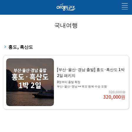
국내여행
홍도, 흑산도
[부산·울산·경남 출발] 홍도·흑산도 1박
2일 패키지
8명부터 출발 확정
부산·울산·경남 ↔ 목포 왕복 수송 포함
320,000원
320,000원