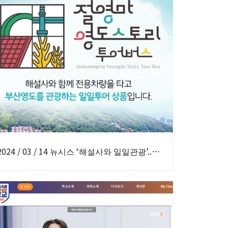
2024 / 03 / 14 뉴시스 ‘해설사와 일일관광’..절영마영도스토리투어버스 운영 보도