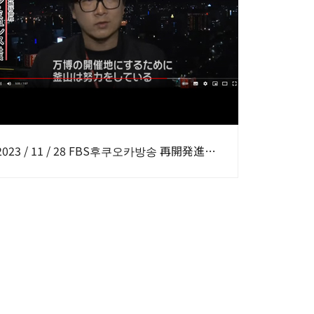
2023 / 11 / 28 FBS후쿠오카방송 再開発進む韓国・釜山と福岡を結ぶ『クイーンビートル』