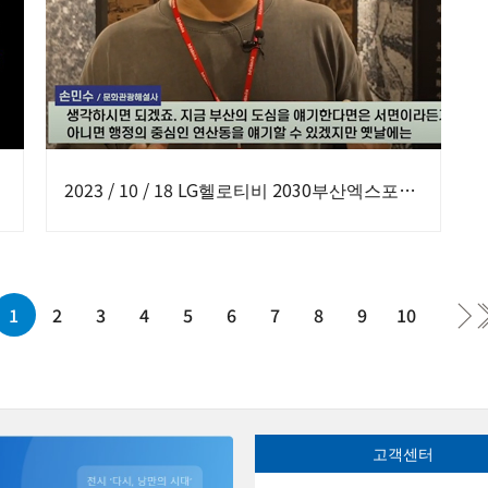
2023 / 10 / 18 LG헬로티비 2030부산엑스포! 원도심부활에 날개를 달다
1
2
3
4
5
6
7
8
9
10
고객센터