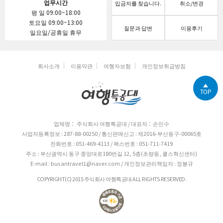
업무시간
입금자를 찾습니다.
취소/변경
평 일 09:00~18:00
토요일 09:00~13:00
질문과 답변
이용후기
일요일/공휴일 휴무
회사소개
이용약관
여행자보험
개인정보취급방침
TOP
업체명： 주식회사 여행특공대 / 대표자：손민수
사업자등록정보 : 287-88-00250 / 통신판매신고 : 제2016-부산동구-00065호
전화번호 : 051-469-4113 / 팩스번호 : 051-711-7419
주소 : 부산광역시 동구 중앙대로180번길 12, 5층(초량동, 쿨스혁신센터)
E-mail : busantravel1@naver.com / 개인정보관리책임자 : 정봉규
COPYRIGHT(C) 2015 주식회사 여행특공대 ALL RIGHTS RESERVED.