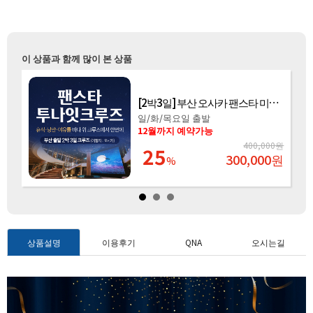
이 상품과 함께 많이 본 상품
[2박3일] 부산 오사카 팬스타 미라클호 투나잇크루즈
부산출발 일본 크루즈 여행 이스턴비너스호 2박
★특가진행중★
26년 12월까지 예약
가능!
부산에서 출발하는 정통 크루즈의 
00,000원
1,090,000
작!
,000
원
671,500
상품설명
이용후기
QNA
오시는길