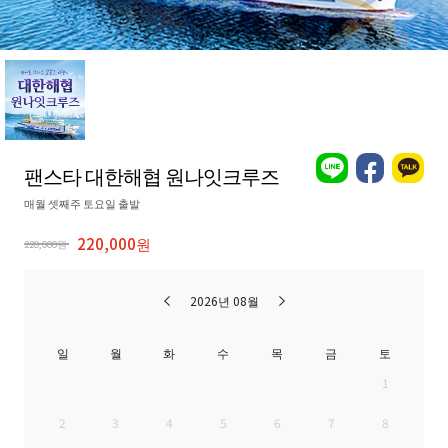
팬스타 대한해협 원나잇크루즈
매월 셋째주 토요일 출발
220,000원
220,000원
2026년 08월
일
월
화
수
목
금
토
1
2
3
4
5
6
7
8