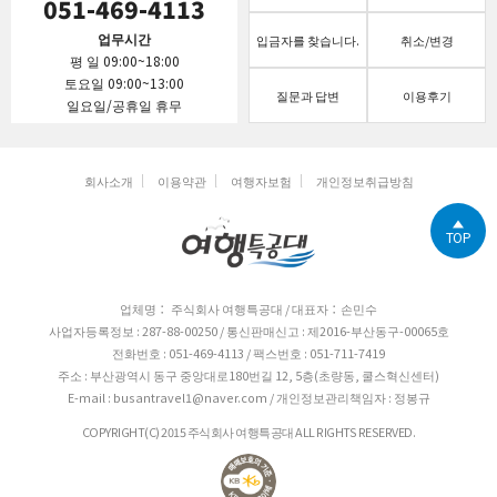
051-469-4113
업무시간
입금자를 찾습니다.
취소/변경
평 일 09:00~18:00
토요일 09:00~13:00
질문과 답변
이용후기
일요일/공휴일 휴무
회사소개
이용약관
여행자보험
개인정보취급방침
TOP
업체명： 주식회사 여행특공대 / 대표자：손민수
사업자등록정보 : 287-88-00250 / 통신판매신고 : 제2016-부산동구-00065호
전화번호 : 051-469-4113 / 팩스번호 : 051-711-7419
주소 : 부산광역시 동구 중앙대로180번길 12, 5층(초량동, 쿨스혁신센터)
E-mail : busantravel1@naver.com / 개인정보관리책임자 : 정봉규
COPYRIGHT(C) 2015 주식회사 여행특공대 ALL RIGHTS RESERVED.