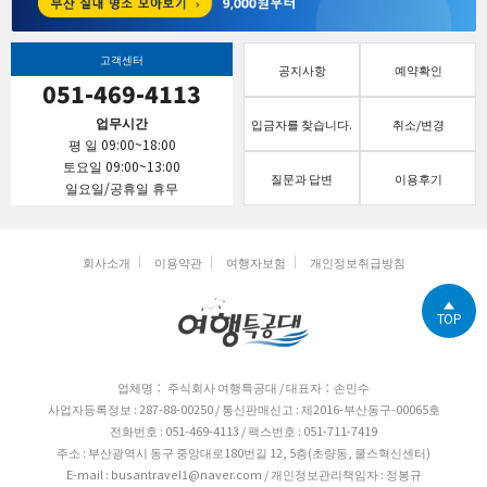
고객센터
공지사항
예약확인
051-469-4113
업무시간
입금자를 찾습니다.
취소/변경
평 일 09:00~18:00
토요일 09:00~13:00
질문과 답변
이용후기
일요일/공휴일 휴무
회사소개
이용약관
여행자보험
개인정보취급방침
TOP
업체명： 주식회사 여행특공대 / 대표자：손민수
사업자등록정보 : 287-88-00250 / 통신판매신고 : 제2016-부산동구-00065호
전화번호 : 051-469-4113 / 팩스번호 : 051-711-7419
주소 : 부산광역시 동구 중앙대로180번길 12, 5층(초량동, 쿨스혁신센터)
E-mail : busantravel1@naver.com / 개인정보관리책임자 : 정봉규