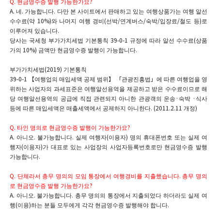
Q. 현금영수증 발행 가능한가요?
A. 네. 가능합니다. 다만 본 사이트에서 판매하고 있는 여행상품가는 여행 알선
수수료(약 10%)와 나머지 여행 경비(선박/연계버스/숙박/입장료/철도 등)로
이루어져 있습니다.
당사는 국세청 부가가치세법 기본통칙 39-0-1 규정에 따라 알선 수수료(상품
가의 10%) 금액만 현금영수증 발행이 가능합니다.
부가가치세법(2019) 기본통칙
39-0-1 【여행업의 매입세액 공제 범위】 「관광진흥법」에 따른 여행업을 영
위하는 사업자의 과세표준은 여행알선용역을 제공하고 받은 수수료이므로 해
당 여행알선용역의 공급에 직접 관련되지 아니한 관광객의 운송·숙박 ·식사
등에 따른 매입세액은 매출세액에서 공제하지 아니한다. (2011.2.11 개정)
Q. 타인 명의로 현금영수증 발행이 가능한가요?
A. 아니오. 불가능합니다. 실제 여행자(이용자) 명의 휴대폰번호 또는 실제 여
행자(이용자)가 대표로 있는 사업장의 사업자등록번호로만 현금영수증 발행
가능합니다.
Q. 단체라서 총무 명의의 모임 통장에서 여행경비를 지출했습니다. 총무 명의
로 현금영수증 발행 가능한가요?
A. 아니오. 불가능합니다. 총무 명의의 통장에서 지출되었다 하더라도 실제 여
행(이용)하는 분들 모두에게 각각 현금영수증 발행해야 합니다.