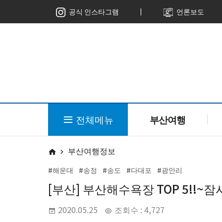
ㅣ
공식 인스타그램
언론보도
전체메뉴
부산여행
부산여행정보
#해운대
#송정
#송도
#다대포
#광안리
[부산] 부산해수욕장 TOP 5!!~잠
2020.05.25
조회수 : 4,727