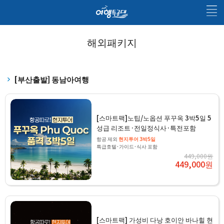
해외패키지
[부산출발] 동남아여행
[스마트팩]노팁/노옵션 푸꾸옥 3박5일 5
성급 리조트·전일정식사·특전포함
항공 제외
현지투어 3박5일
특급호텔·가이드·식사 포함
449,000원
449,000원
[스마트팩] 가성비 다낭 호이안 바나힐 현