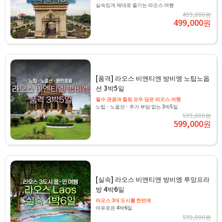
실속있게 제대로 즐기는 라오스 여행
499,000원
499,000원
[품격] 라오스 비엔티엔 방비엥 노팁노옵
션 3박5일
필수 관광과 힐링 모두 담은 라오스 여행
노팁 · 노옵션 · 추가 부담 없는 3박5일
599,000원
599,000원
[실속] 라오스 비엔티엔 방비엥 루앙프라
방 4박6일
라오스 3대 도시를 한번에
여유로은 4박6일
599,000원