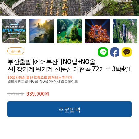
준비중
부산출발 [에어부산] [NO팁+NO옵
션] 장가계 원가계 천문산 대협곡 72기루 3박4일
300$상당의 옵션 포함으로 품격있는 장가계
월드체인호텔·NO팁·NO옵션·식사 업그레이드
939,000원
1,469,000원
주문입력