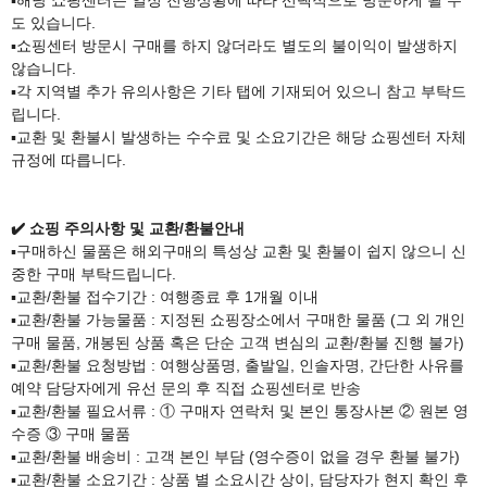
도 있습니다.
▪️
쇼핑센터 방문시 구매를 하지 않더라도 별도의 불이익이 발생하지
않습니다.
▪️
각
지역별 추가 유의사항은 기타 탭에 기재되어 있으니 참고 부탁드
립니다.
▪️
교환 및 환불시 발생하는 수수료 및 소요기간은 해당 쇼핑센터 자체
규정에 따릅니다.
✔️
​ 쇼핑 주의사항 및 교환/환불안내
▪️
구매하신 물품은 해외구매의 특성상 교환 및 환불이 쉽지 않으니 신
중한 구매 부탁드립니다.
▪️
교환/환불 접수기간 : 여행종료 후 1개월 이내
▪️
교환/환불 가능물품 : 지정된 쇼핑장소에서 구매한 물품 (그 외 개인
구매 물품, 개봉된 상품 혹은 단순 고객 변심의 교환/환불 진행 불가)
▪️
교환/환불 요청방법 : 여행상품명, 출발일, 인솔자명, 간단한 사유를
예약 담당자에게 유선 문의 후 직접 쇼핑센터로 반송
▪️
교환/환불 필요서류 : ① 구매자 연락처 및 본인 통장사본 ② 원본 영
수증 ③ 구매 물품
▪️
교환/환불 배송비 : 고객 본인 부담 (영수증이 없을 경우 환불 불가)
▪️
교환/환불 소요기간 : 상품 별 소요시간 상이, 담당자가 현지 확인 후