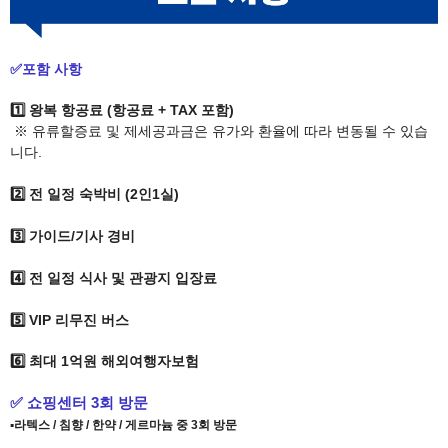
✅포함 사항
1️⃣ 왕복 항공료 (
항공료 + TAX 포함
​)
※ 유류할증료 및 제세공과금은 유가와 환율에 따라 변동될 수 있습
니다.
2️⃣ 전 일정 숙박비 (2인1실)
3️⃣ 가이드/기사 경비
4️⃣
전 일정 식사 및 관광지 입장료
5️⃣ VIP 리무진 버스
6️⃣ 최대 1억원
해외여행자보험
✅ 쇼핑센터 3회 방문
▪️
라텍스 / 침향 / 한약 / 게르마늄 중 3회 방문