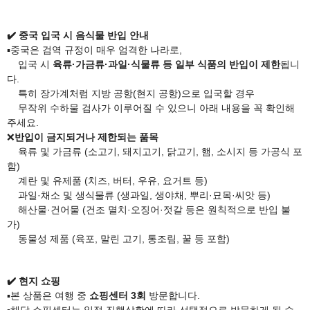
✔️ 중국 입국 시
음식물 반입 안내​
▪️
중국은 검역 규정이 매우 엄격한 나라로,
입국 시
육류·가금류·과일·식물류 등 일부 식품의 반입이 제한
됩니
다.
특히 장가계처럼 지방 공항(현지 공항)으로 입국할 경우
무작위 수하물 검사가 이루어질 수 있으니 아래 내용을 꼭 확인해
주세요.
❌
반입이 금지되거나 제한되는 품목
육류 및 가금류 (소고기, 돼지고기, 닭고기, 햄, 소시지 등 가공식 포
함)
계란 및 유제품 (치즈, 버터, 우유, 요거트 등)
과일·채소 및 생식물류 (생과일, 생야채, 뿌리·묘목·씨앗 등)
해산물·건어물 (건조 멸치·오징어·젓갈 등은 원칙적으로 반입 불
가)
동물성 제품 (육포, 말린 고기, 통조림, 꿀 등 포함)
✔️ 현지 쇼핑
▪️
본 상품은 여행 중
쇼핑센터 3회
방문합니다.
▪️
해당 쇼핑센터는 일정 진행상황에 따라 선택적으로 방문하게 될 수