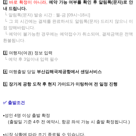
2️⃣
바로 확정이 아니라,
예약 가능 여부를 확인 후 알림톡(문자)로 안
내 드립니다.
└ 알림톡(문자) 발송 시간 : 월-금 [09시~18시]
└ 그 외 시간에는 결제를 완료하셔도 알림톡(문자) 드리지 않으니 이
점 양해바랍니다.
└ 예약이 불가능한 경우에는 예약접수가 취소되며, 결제금액은 전액
환불됩니다.
3️⃣ 여행자(여권) 정보 입력
└ 예약 후 3일이내 입력 필수
4️⃣ 여행출발 당일
부산김해국제공항에서 샌딩서비스
​
5️⃣
장가계 공항 도착 후 현지 가이드가 미팅하여 전 일정 진행
✅ 출발조건
▪️성인 4명 이상 출발 확정
(출발일 기준 4주 전 예약시, 항공 좌석 가능 시 출발 확정됩니다.)
▪️
​시장 상황에 따라 조기 종료될 수 있습니다.