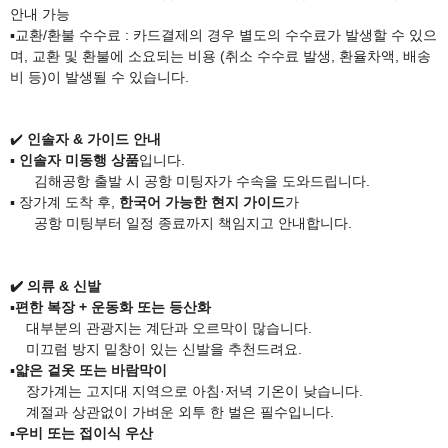
안내 가능
▪️
교환/환불 수수료 : 카드결제의 경우 별도의 수수료가 발생할 수 있으
며, 교환 및 환불에 소요되는 비용 (취소 수수료 발생, 환율차액, 배송
비 등)이 발생될 수 있습니다.
✔️
인솔자 & 가이드 안내
▪️
인솔자 미동행 상품
입니다.
김해공항 출발 시 공항 미팅자가 수속을 도와드립니다.
▪️ 장가계 도착 후,
한국어 가능한 현지 가이드
가
공항 미팅부터 일정 종료까지 책임지고 안내합니다.
✔️
​
의류 & 신발
▪️
편한 복장 + 운동화 또는 등산화
대부분의 관광지는 계단과 오르막이 많습니다.
미끄럼 방지 밑창이 있는 신발을 추천드려요.
▪️
얇은 겉옷 또는 바람막이
장가계는 고지대 지역으로 아침·저녁 기온이 낮습니다.
계절과 상관없이 가벼운 외투 한 벌은 필수입니다.
▪️
우비 또는 접이식 우산