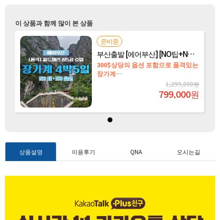
이 상품과 함께 많이 본 상품
준비중
부산출발 [에어부산] [NO팁+NO옵션] 장가계 원가계 천문산 대협곡 72기루 4박5일
300$상당의 옵션 포함으로 품격있는
장가계
월드체인호텔·NO팁·NO옵션·식사
원
1,299,000원
업그레이드
원
799,000
원
상품설명
이용후기
QNA
오시는길