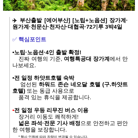
✈️ 부산출발 [에어부산] [노팁+노옵션] 장가계·
원가계·천문산·천자산·대협곡
·72기루 3박4일
✅
핵심포인트
▪️노팁·노옵션·4인 출발 확정!
진짜 여행의 기준,
여행특공대 장가계
에서 만
나보세요.
▪️전 일정 하얏트호텔 숙박
엄선된
하워드 존슨 네오달 호텔 (구.하얏트
호텔)
또는 동급
사용으로
품격 있는 휴식을 제공합니다.
▪️
​전 일정 우등 리무진 버스 이용
장거리 이동도 쾌적하게!
넓은 좌석·전문 기사 배정
으로 안전하고 편안
한 여행을 보장합니다.
* 행사 인원에 따라 차량이 변경될 수 있습니다.