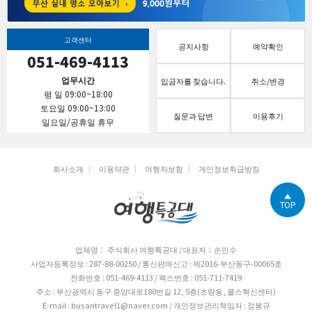
고객센터
공지사항
예약확인
051-469-4113
업무시간
입금자를 찾습니다.
취소/변경
평 일 09:00~18:00
토요일 09:00~13:00
질문과 답변
이용후기
일요일/공휴일 휴무
회사소개
이용약관
여행자보험
개인정보취급방침
TOP
업체명： 주식회사 여행특공대 / 대표자：손민수
사업자등록정보 : 287-88-00250 / 통신판매신고 : 제2016-부산동구-00065호
전화번호 : 051-469-4113 / 팩스번호 : 051-711-7419
주소 : 부산광역시 동구 중앙대로180번길 12, 5층(초량동, 쿨스혁신센터)
E-mail : busantravel1@naver.com / 개인정보관리책임자 : 정봉규