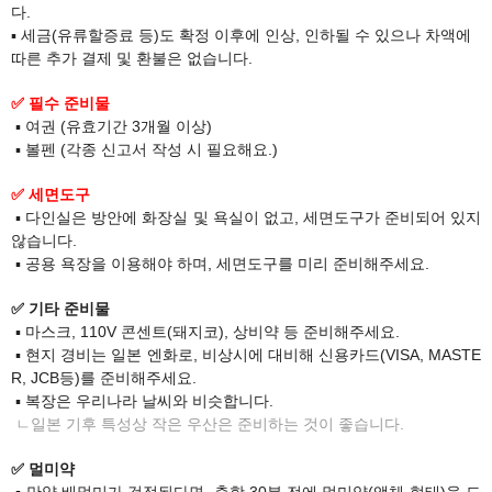
다.
▪ 세금(유류할증료 등)도 확정 이후에 인상, 인하될 수 있으나 차액에
따른 추가 결제 및 환불은 없습니다.​
✅ 필수 준비물
▪ 여권 (유효기간 3개월 이상)
▪ 볼펜 (각종 신고서 작성 시 필요해요.)​
✅​ 세면도구
▪ ​​다인실은 방안에 화장실 및 욕실이 없고, 세면도구가 준비되어 있지
않습니다.
​ ▪ ​공용 욕장을 이용해야 하며, 세면도구를 미리 준비해주세요.​
✅ 기타 준비물
▪ 마스크, 110V 콘센트(돼지코), 상비약 등 준비해주세요.
▪ 현지 경비는 일본 엔화로, 비상시에 대비해 신용카드(VISA, MASTE
R, JCB등)를 준비해주세요.
▪ 복장은 우리나라 날씨와 비슷합니다.
ㄴ일본 기후 특성상 작은 우산은 준비하는 것이 좋습니다.
✅ 멀미약
▪
만약 배멀미가 걱정된다면, 출항 30분 전에 멀미약(액체 형태)을 드