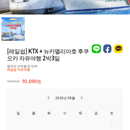
[레일쉽] KTX + 뉴카멜리아호 후쿠
오카 자유여행 2박3일
열차와 선박을 한 번에
레일쉽 자유여행
91,000원
347,800원
2026년 08월
일
월
화
수
목
금
토
1