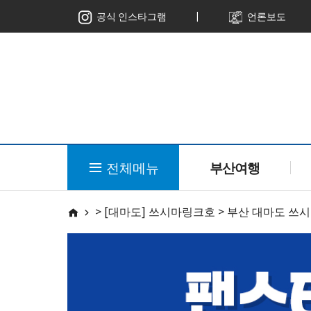
ㅣ
공식 인스타그램
언론보도
전체메뉴
부산여행
> [대마도] 쓰시마링크호 > 부산 대마도 