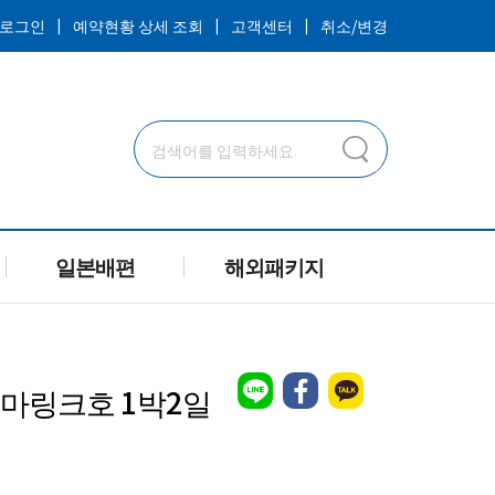
ㅣ
ㅣ
ㅣ
로그인
예약현황 상세 조회
고객센터
취소/변경
일본배편
해외패키지
마링크호 1박2일