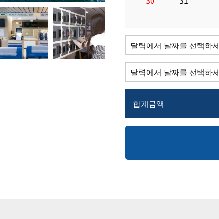
30
31
합계금액