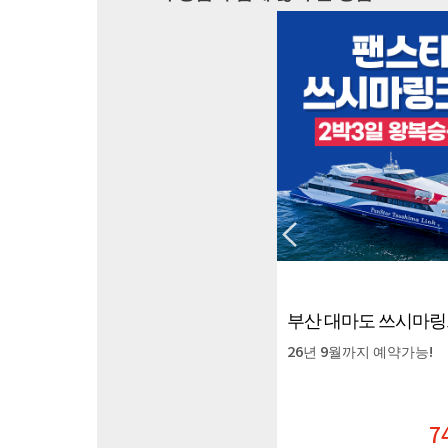
부산 대마도 쓰시마링크호 3박4일 왕복승선권
26년 8월까지 예약 가능!
26년 9월까지 예약가능!
74,000원
74,000
원
7