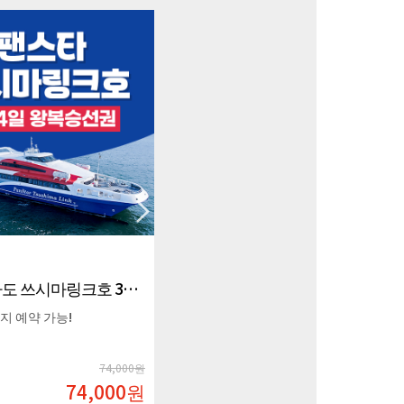
부산 대마도 쓰시마링크호 3박4일 왕복승선권
부산 대마도 쓰시마링크호 2박3일 왕복승선권
까지 예약 가능!
26년 9월까지 예약가능!
74,000원
74,000원
74,000
원
74,000
원