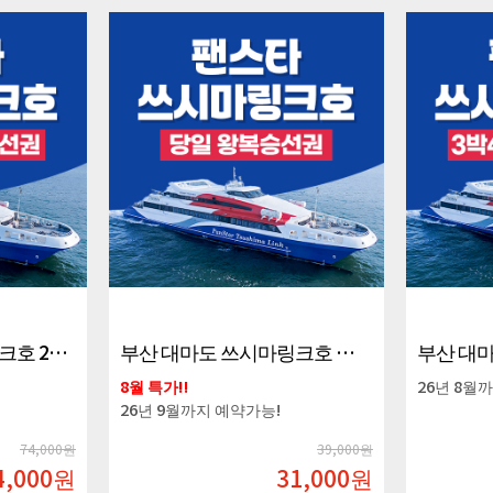
부산 대마도 쓰시마링크호 2박3일 왕복승선권
부산 대마도 쓰시마링크호 당일 왕복승선권
8월 특가!!
26년 8월
26년 9월까지 예약가능!
74,000원
39,000원
4,000
원
31,000
원