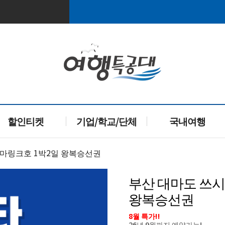
할인티켓
기업/학교/단체
국내여행
쓰시마링크호 1박2일 왕복승선권
부산 대마도 쓰시
왕복승선권
8월 특가!!
26년 9월까지 예약가능!