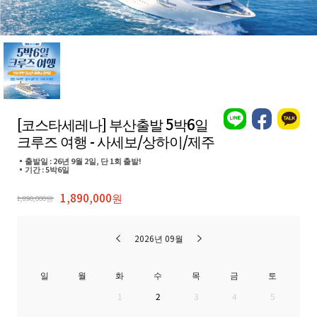
[코스타세레나] 부산출발 5박6일
크루즈 여행 - 사세보/상하이/제주
▪️출발일 : 26년 9월 2일, 단 1회 출발!
▪️기간 : 5박6일
1,890,000원
1,890,000원
2026년 09월
일
월
화
수
목
금
토
1
2
3
4
5