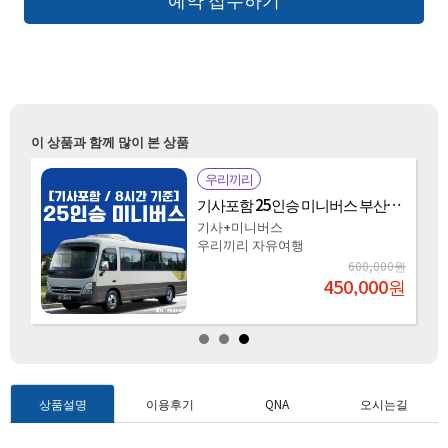
이 상품과 함께 많이 본 상품
우리끼리
기사포함 25인승 미니버스 부산시내 일 8시간 기준
기사포함 프리미엄 승합차 부산시내 일 8시간 기준
기사+프리미엄 승합차
우리끼리 자유여행
000원
600,000원
0
원
550,000
원
상품설명
이용후기
QNA
오시는길