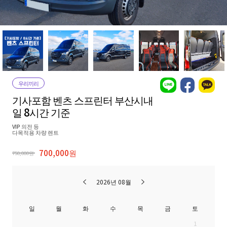
우리끼리
기사포함 벤츠 스프린터 부산시내
일 8시간 기준
VIP 의전 등
다목적용 차량 렌트
700,000원
750,000원
2026년 08월
일
월
화
수
목
금
토
1