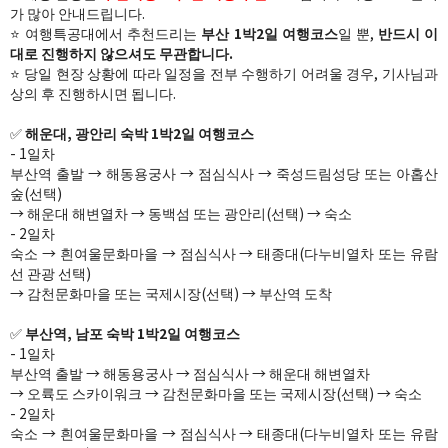
가 많아 안내드립니다.
⭐​ 여행특공대에서 추천드리는
부산 1박2일 여행코스
일 뿐,
반드시 이
대로 진행하지 않으셔도 무관합니다.
⭐ 당일 현장 상황에 따라 일정을 전부 수행하기 어려울 경우, 기사님과
상의 후 진행하시면 됩니다.​
✅
해운대, 광안리 숙박 1박2일 여행코스
- 1일차
부산역 출발 → 해동용궁사 → 점심식사 → 죽성드림성당 또는 아홉산
숲(선택)
→ 해운대 해변열차 → 동백섬 또는 광안리(선택) →​ 숙소
- 2일차
숙소 →​ 흰여울문화마을 ​→​ ​점심식사​ → 태종대(다누비열차 또는 유람
선 관광 선택)
​→​ ​감천문화마을 또는 국제시장(선택)​ →​ 부산역​ 도착
✅
부산역, 남포 숙박 1박2일 여행코스
- 1일차
부산역 출발 → 해동용궁사 → 점심식사 → 해운대 해변열차​
→ 오륙도 스카이워크 → ​감천문화마을 또는 국제시장(선택)​ →​ 숙소
- 2일차​
숙소 →​ 흰여울문화마을 ​→​ ​점심식사​ → ​태종대(다누비열차 또는 유람