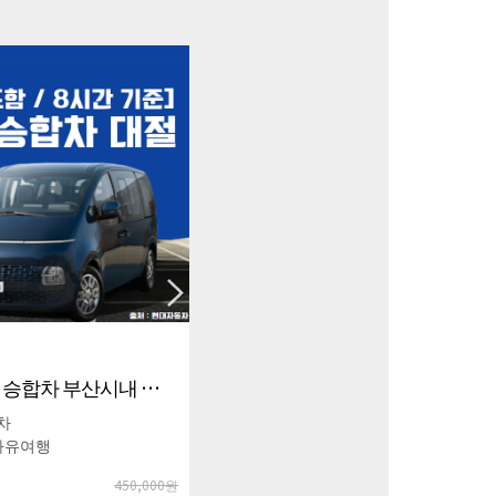
리
기사포함 25인승 미니버스 부산시내 일 8시간 기준
미니버스
리 자유여행
600,000원