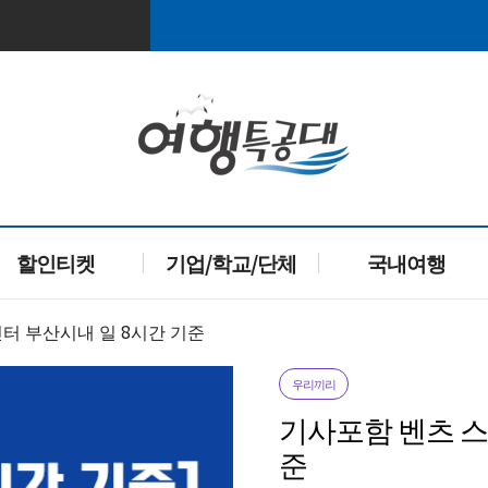
할인티켓
기업/학교/단체
국내여행
린터 부산시내 일 8시간 기준
우리끼리
기사포함 벤츠 스
준