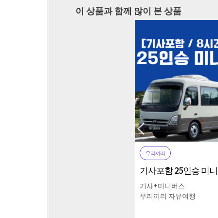
이 상품과 함께 많이 본 상품
우리끼리
우리끼리
기사포함 25인승 미니버스 부산시내 일 8시간 기준
기사+미니버스
기사+프리미엄 승합
우리끼리 자유여행
우리끼리 자유여행
원
600,000원