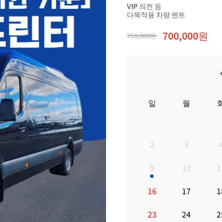
VIP 의전 등
다목적용 차량 렌트
700,000원
750,000원
일
월
2
3
9
10
1
16
17
1
23
24
2