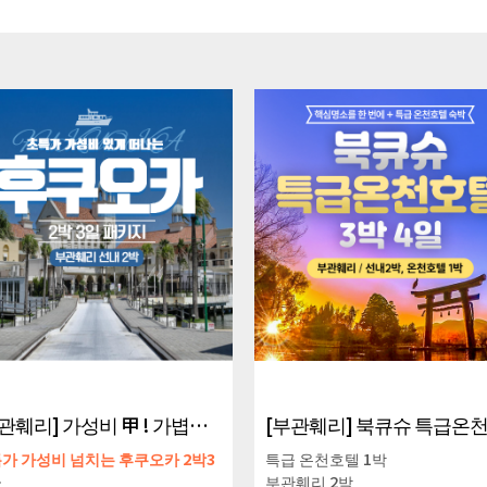
[부관훼리] 가성비 甲 ! 가볍게 떠나는 초특가 후쿠오카 무박 3일 패키지
[부관훼리] 북큐슈 특급온천 3박4일 패키지
비 넘치는 후쿠오카 2박3
특급 온천호텔 1박
부관훼리 2박