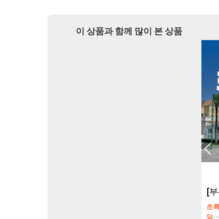
이 상품과 함께 많이 본 상품
[부관훼리] 가성비 甲 ! 가볍게 떠나는 초특가 후쿠오카 무박 3일 패키지
[부관훼리] 북큐슈 특급온천 3박4일 패키지
카 2박3
특급 온천호텔 1박
초특가 가성
부관훼리 2박
일