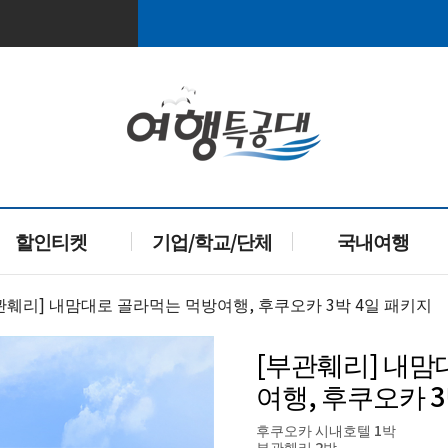
할인티켓
기업/학교/단체
국내여행
부관훼리] 내맘대로 골라먹는 먹방여행, 후쿠오카 3박 4일 패키지
[부관훼리] 내맘
여행, 후쿠오카 3
후쿠오카 시내호텔 1박
부관훼리 2박