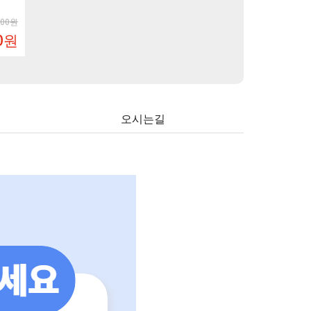
부관훼리 2박 + 자유식사로 편하게 !
199,000원
139,000
원
35
오시는길