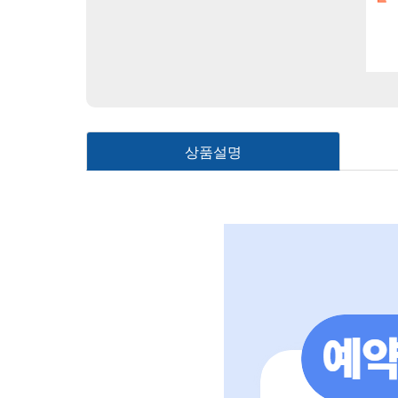
편하게 !
부관훼리 2박
199,000원
569,000원
,000
원
359,000
원
상품설명