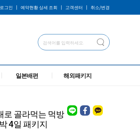
ㅣ
ㅣ
ㅣ
로그인
예약현황 상세 조회
고객센터
취소/변경
일본배편
해외패키지
대로 골라먹는 먹방
박 4일 패키지