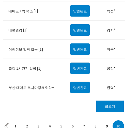
대마도 1박 숙소 [1]
답변완료
백성*
배편변경 [1]
답변완료
강지*
여권정보 입력 질문 [1]
답변완료
이종*
출항 1시간전 입국 [1]
답변완료
공정*
부산 대마도 쓰시마링크호 1박2일 왕복승선권 (3월 특가 , 6월까지 예약가능) 문의 [1]
답변완료
한덕*
글쓰기
1
2
3
4
5
6
7
8
9
10