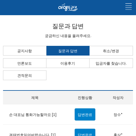
질문과 답변
궁금하신 내용을 올려주세요.
공지사항
질문과 답변
취소/변경
언론보도
이용후기
입금자를 찾습니다.
견적문의
제목
진행상황
작성자
손 대표님 통화가능할까요 [1]
답변완료
정수*
결재번호잊어버렸습니다. [1]
답변완료
홍상*