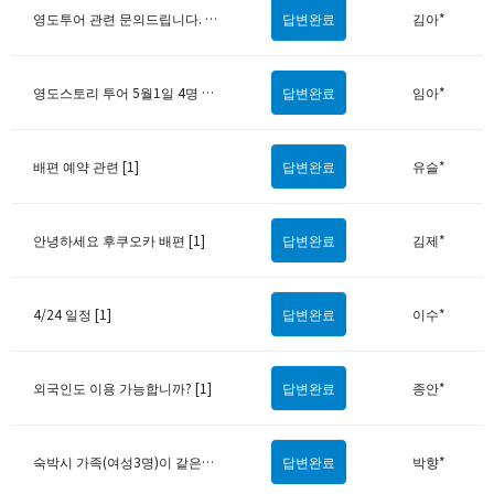
영도투어 관련 문의드립니다. [1]
답변완료
김아*
영도스토리 투어 5월1일 4명 가능할까요? [1]
답변완료
임아*
배편 예약 관련 [1]
답변완료
유슬*
안녕하세요 후쿠오카 배편 [1]
답변완료
김제*
4/24 일정 [1]
답변완료
이수*
외국인도 이용 가능합니까? [1]
답변완료
종안*
숙박시 가족(여성3명)이 같은방에서 숙박 가능한가요? [1]
답변완료
박향*