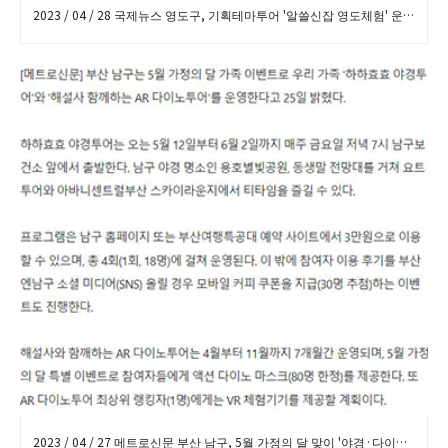
2023 / 04 / 28 국제뉴스 영도구, 기획테마투어 '알쓸신잡 영도체험' 운영 보도
2023 / 04 / 27 메트로신문 부산 남구, 5월 가정의 달 맞이 '야경·다이노 투어' 진행 보도