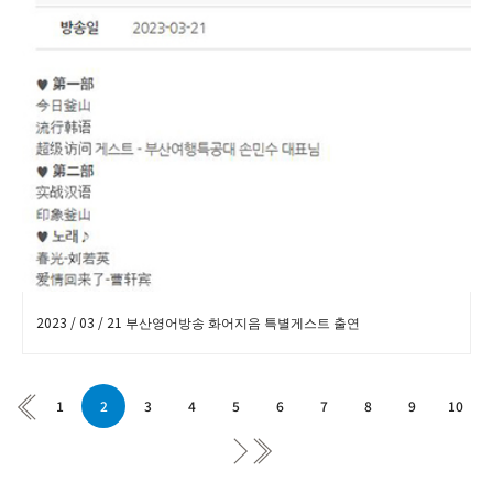
2023 / 03 / 21 부산영어방송 화어지음 특별게스트 출연
1
2
3
4
5
6
7
8
9
10