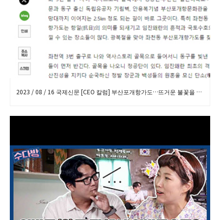
2023 / 08 / 16 국제신문 [CEO 칼럼] 부산포개항가도…뜨거운 불꽃을 만나다