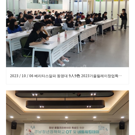
2023 / 10 / 06 베리타스알파 동명대 9人9色 2023가을릴레이창업특강 개최