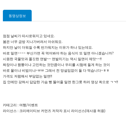
동영상정보
점점 날씨가 따사로워지고 있네요.
봄은 너무 금방 지나가버려서 아쉬워요.
하지만 날이 더워질 수록 반가워지는 이유가 하나 있는데요.
바로 밀면~~~~ 부산가면 꼭 먹어봐야 하는 음식이 또 밀면 아니겠습니까?
시원한 국물맛과 쫄깃한 면발~~ 면발치기는 역시 밀면이 제맛~~!!
짜장이냐 짬뽕이냐 고민하는 것만큼이나 우리를 시험에 들게 하는 것이
바로 물이냐 비빔이냐~ㅠㅠ 그래서 전 망설임없이 둘 다 먹습니다~ㅎㅎ
가격도 저렴해서 부담없는 밀면!!
집 안에만 갖혀서 답답한 가슴 뻥 뚫어줄 밀면 한그릇 하러 영상 쏙으로 ㄱㄱ!!
카테고리 : 여행/이벤트
라이선스 : 크리에이티브 커먼즈 저작자 표시 라이선스(재사용 허용)