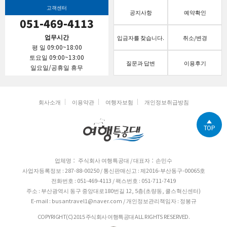
고객센터
공지사항
예약확인
051-469-4113
업무시간
입금자를 찾습니다.
취소/변경
평 일 09:00~18:00
토요일 09:00~13:00
질문과 답변
이용후기
일요일/공휴일 휴무
회사소개
이용약관
여행자보험
개인정보취급방침
TOP
업체명： 주식회사 여행특공대 / 대표자：손민수
사업자등록정보 : 287-88-00250 / 통신판매신고 : 제2016-부산동구-00065호
전화번호 : 051-469-4113 / 팩스번호 : 051-711-7419
주소 : 부산광역시 동구 중앙대로180번길 12, 5층(초량동, 쿨스혁신센터)
E-mail : busantravel1@naver.com / 개인정보관리책임자 : 정봉규
COPYRIGHT(C) 2015 주식회사 여행특공대 ALL RIGHTS RESERVED.