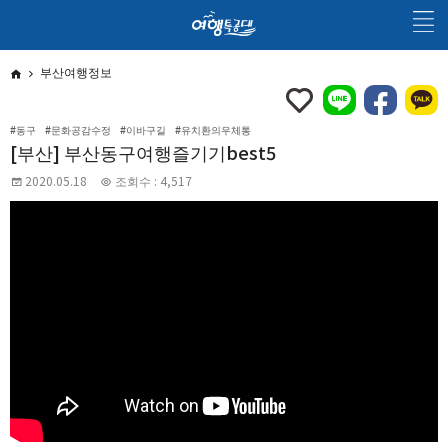
부산여행정보
#동구
#문화공감수정
#이바구길
#유치환의우체통
[부산] 부산동구여행즐기기best5
2020.05.18
조회수 : 4,517