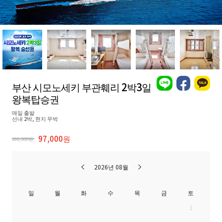
부산 시모노세키 부관훼리 2박3일
왕복탑승권
매일 출발
선내 2박, 현지 무박
97,000원
180,500원
2026년 08월
일
월
화
수
목
금
토
1