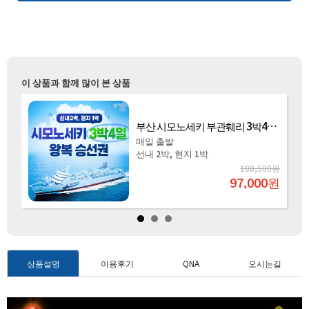
이 상품과 함께 많이 본 상품
부산 시모노세키 부관훼리 4박5일 왕복탑승권
매일 출발
선내 2박, 현지 2박
원
240,000원
원
97,000
원
상품설명
이용후기
QNA
오시는길