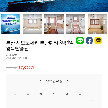
부산 시모노세키 부관훼리 3박4일
왕복탑승권
매일 출발
선내 2박, 현지 1박
97,000원
180,500원
2026년 08월
일
월
화
수
목
금
토
1