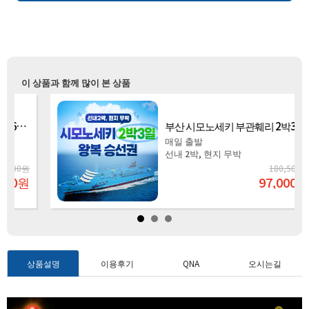
이 상품과 함께 많이 본 상품
부산 시모노세키 부관훼리 2박3일 왕복탑승권
매일 출발
선내 2박, 현지 무박
원
180,500원
원
97,000
원
상품설명
이용후기
QNA
오시는길